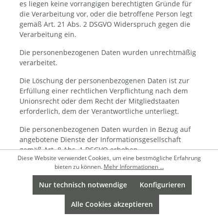
es liegen keine vorrangigen berechtigten Gründe für
die Verarbeitung vor, oder die betroffene Person legt
gemäß Art. 21 Abs. 2 DSGVO Widerspruch gegen die
Verarbeitung ein.
Die personenbezogenen Daten wurden unrechtmäßig
verarbeitet.
Die Löschung der personenbezogenen Daten ist zur
Erfüllung einer rechtlichen Verpflichtung nach dem
Unionsrecht oder dem Recht der Mitgliedstaaten
erforderlich, dem der Verantwortliche unterliegt.
Die personenbezogenen Daten wurden in Bezug auf
angebotene Dienste der Informationsgesellschaft
gemäß Art. 8 Abs. 1 DSGVO erhoben.
Diese Website verwendet Cookies, um eine bestmögliche Erfahrung
bieten zu können.
Mehr Informationen ...
Sofern einer der oben genannten Gründe zutrifft und
eine betroffene Person die Löschung von
Nur technisch notwendige
Konfigurieren
personenbezogenen Daten, die bei der ISSENDORFF
KG gespeichert sind, veranlassen möchte, kann sie
Alle Cookies akzeptieren
sich hierzu jederzeit an einen Mitarbeiter des für die