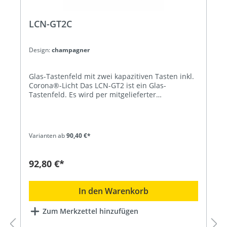
LCN-GT2C
Design:
champagner
Glas-Tastenfeld mit zwei kapazitiven Tasten inkl.
Corona®-Licht Das LCN-GT2 ist ein Glas-
Tastenfeld. Es wird per mitgelieferter
Montageplatte auf eine UP-Dose montiert und
mit einem Schieber fest verankert. Der Anschluss
erfolgt über den I-Anschluss eines beliebigen
LCN-Moduls ab Version 140719 (Juli 2010).Die
Varianten ab
90,40 €*
zwei kapazitiv arbeitenden Sensorflächen sind
hinter einer 4 mm starken Oberfläche
angeordnet. Eine leichte Berührung der
92,80 €*
Oberfläche genügt, um Funktionen auszulösen.
Eine in jede Sensorfläche integrierte Status-LED
informiert über den aktuellen Status beliebiger
In den Warenkorb
Aktoren oder Sensoren im Gebäude. Dabei sind
vier Zustände möglich.Zusätzlich bietet das LCN-
Zum Merkzettel hinzufügen
GT2 einen Corona®-Lichtkranz mit weißen LEDs
für die Wandbeleuchtung (LCN-NUI erforderlich)