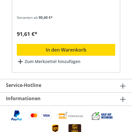
mit einem Schieber fest verankert. Der Anschluss
erfolgt über den I-Anschluss eines beliebigen
LCN-Moduls ab Version 140719 (Juli 2010).Die
Varianten ab
90,40 €*
zwei kapazitiv arbeitenden Sensorflächen sind
hinter einer 4 mm starken Oberfläche
angeordnet. Eine leichte Berührung der
91,61 €*
Oberfläche genügt, um Funktionen auszulösen.
Eine in jede Sensorfläche integrierte Status-LED
informiert über den aktuellen Status beliebiger
In den Warenkorb
Aktoren oder Sensoren im Gebäude. Dabei sind
vier Zustände möglich.Zusätzlich bietet das LCN-
Zum Merkzettel hinzufügen
GT2 einen Corona®-Lichtkranz mit weißen LEDs
für die Wandbeleuchtung (LCN-NUI erforderlich)
und eine Hinterleuchtung der Tasten (LCN-NUI
erforderlich). So lässt sich das LCN-GT2 auch bei
geringem Umgebungslicht komfortabel
Service-Hotline
bedienen. Die individuellen Beschriftungen für
das LCN-GT2 werden auf eine Folie oder Papier
Informationen
übertragen und durch einen kleinen Schlitz
hinter der Glasfläche platziert. Die Beschriftung
kann jederzeit neu erstellt werden, so dass
Änderungen in der Tastenbelegung kein Problem
sind.Größe: 90 mm x 90 mm Produktdetails