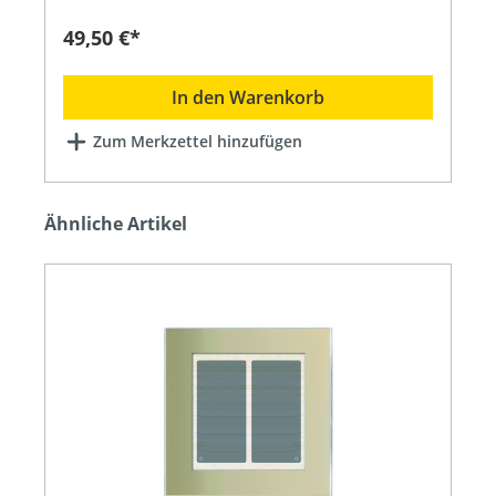
möglichen I-Anschluss Komponenten eines
intelligenten Moduls zu
49,50 €*
versorgen.Anwendungsgebiete: Bei Verwendung
des Netzteils steht die Tasten-
Hintergrundbeleuchtung und vor allem der
In den Warenkorb
Corona®-Lichtkranz der LCN-GT Tastsensoren
zur Verfügung.Die I-Anschlussleitung kann per
Zum Merkzettel hinzufügen
LCN-IV auf bis zu 50 m für alle Teilstrecken
zusammen verlängert werden. Empfohlener
Leitungstyp ist > 0,5 mm2 bzw. 0,8 mm Ø. Der
Abstand vom LCN-NUI bis zu maximal zwei GT-
Ähnliche Artikel
Tastern darf nicht länger als 20 m sein. Es dürfen
maximal fünf I-Anschluss-Peripheriegeräte
angeschlossen werden.Produktdetails