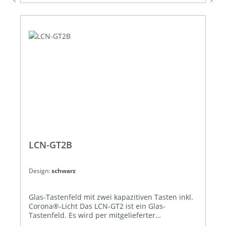
und eine Hinterleuchtung der Tasten (LCN-NUI
erforderlich). So lässt sich das LCN-GT2 auch bei
geringem Umgebungslicht komfortabel
bedienen. Die individuellen Beschriftungen für
das LCN-GT2 werden auf eine Folie oder Papier
übertragen und durch einen kleinen Schlitz
hinter der Glasfläche platziert. Die Beschriftung
kann jederzeit neu erstellt werden, so dass
Änderungen in der Tastenbelegung kein Problem
sind. Größe: 90 mm x 90 mmProduktdetails
LCN-GT2B
Design:
schwarz
Glas-Tastenfeld mit zwei kapazitiven Tasten inkl.
Corona®-Licht Das LCN-GT2 ist ein Glas-
Tastenfeld. Es wird per mitgelieferter
Montageplatte auf eine UP-Dose montiert und