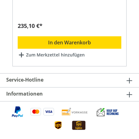
Ausgänge sind simuliert und nicht nach außen
geführt, können jedoch für die Programmierung
genutzt werden. Weiterhin verfügt das LCN-UPP
über T- und I-Anschlüsse zum Anschluss weiterer
LCN-Sensoren und -Aktoren. Das interne
235,10 €*
Betriebsprogramm kann mit der LCN-
Systemsoftware LCN-PRO frei parametriert
werden. Installiert wird das LCN-UPP dezentral in
In den Warenkorb
tiefen Schalter-, Verteiler- oder Elektronikdosen.
Anwendungsgebiete: Hochwertige
Zum Merkzettel hinzufügen
Lichtsteuerungen auf Theater-Niveau mit
aufwändigen Lichteffekten. Steuerung von
Beschattungen wie Jalousien oder Rollladen.
Einzelraumregelung für Kühlung, Heizung oder
Lüftung. Zugangskontrolle mit IR-Fernsteuerung
Service-Hotline
und Transponder. Automatiksteuerungen mit
vielen Zeitgebern und Verknüpfungen.
Informationen
Tableauanlagen mit vier Stati/LED und
hierarchischen Verknüpfungen von
Berechtigungen und Anzeigen. Alarmanlagen,
auch mit mehreren Zonen und komplexen
Bedingungen, Blockschloss, Voralarm, usw.
Verknüpfungen über Gewerkegrenzen hinweg,
Beleuchtung « Beschattung « Alarm « Zutritt, usw.
= hohe Funktionalität bei kostengünstiger